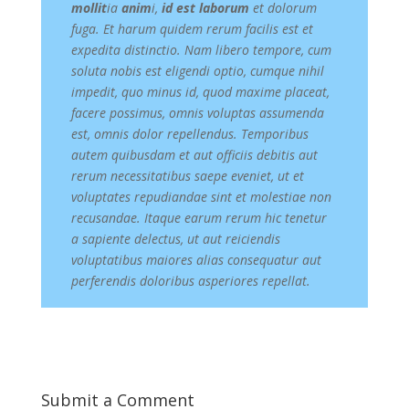
mollit
ia
anim
i,
id est laborum
et dolorum
fuga. Et harum quidem rerum facilis est et
expedita distinctio. Nam libero tempore, cum
soluta nobis est eligendi optio, cumque nihil
impedit, quo minus id, quod maxime placeat,
facere possimus, omnis voluptas assumenda
est, omnis dolor repellendus. Temporibus
autem quibusdam et aut officiis debitis aut
rerum necessitatibus saepe eveniet, ut et
voluptates repudiandae sint et molestiae non
recusandae. Itaque earum rerum hic tenetur
a sapiente delectus, ut aut reiciendis
voluptatibus maiores alias consequatur aut
perferendis doloribus asperiores repellat.
Submit a Comment