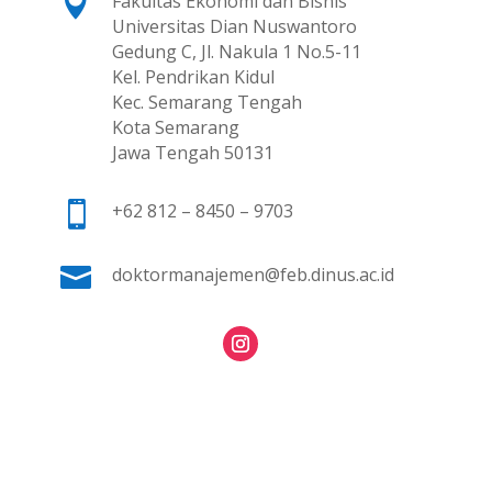

Fakultas Ekonomi dan Bisnis
Universitas Dian Nuswantoro
Gedung C, Jl. Nakula 1 No.5-11
Kel. Pendrikan Kidul
Kec. Semarang Tengah
Kota Semarang
Jawa Tengah 50131

+62 812 – 8450 – 9703

doktormanajemen@feb.dinus.ac.id